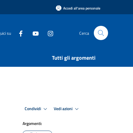
Accedi all'area personale
uici su
Cerca
Tutti gli argomenti
Condividi
Vedi azioni
Argomenti: