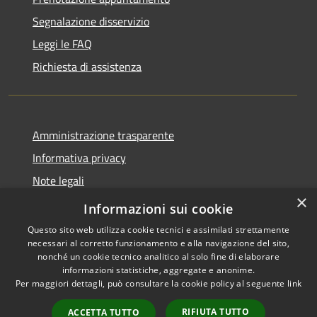
Segnalazione disservizio
Leggi le FAQ
Richiesta di assistenza
Amministrazione trasparente
Informativa privacy
Note legali
×
Dichiarazione di accessibilità
Informazioni sui cookie
Questo sito web utilizza cookie tecnici e assimilati strettamente
necessari al corretto funzionamento e alla navigazione del sito,
nonché un cookie tecnico analitico al solo fine di elaborare
informazioni statistiche, aggregate e anonime.
RSS
Copyright © 2026 • Comune di
Per maggiori dettagli, può consultare la cookie policy al seguente
link
Accessibilità
San Vito Lo Capo • Powered by
Privacy
Municipium
Accesso
•
RIFIUTA TUTTO
ACCETTA TUTTO