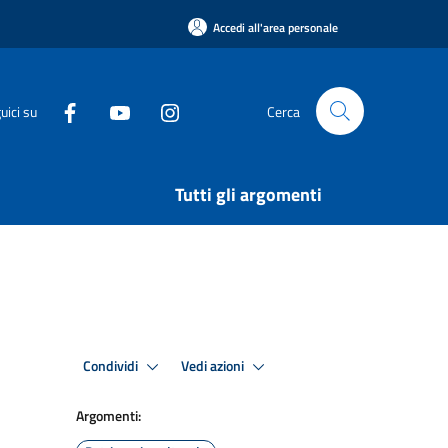
Accedi all'area personale
uici su
Cerca
Tutti gli argomenti
Condividi
Vedi azioni
Argomenti: