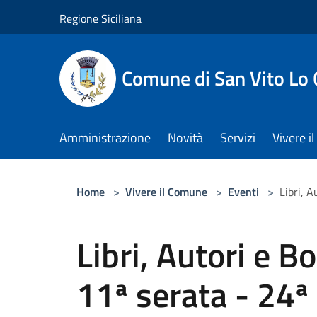
Salta al contenuto principale
Regione Siciliana
Comune di San Vito Lo
Amministrazione
Novità
Servizi
Vivere 
Home
>
Vivere il Comune
>
Eventi
>
Libri, 
Libri, Autori e B
11ª serata - 24ª