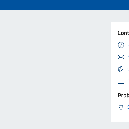
Cont
Prob