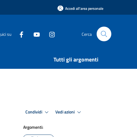
Accedi all'area personale
uici su
Cerca
Tutti gli argomenti
Condividi
Vedi azioni
Argomenti: