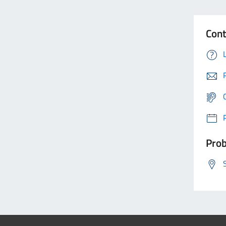
Cont
Prob