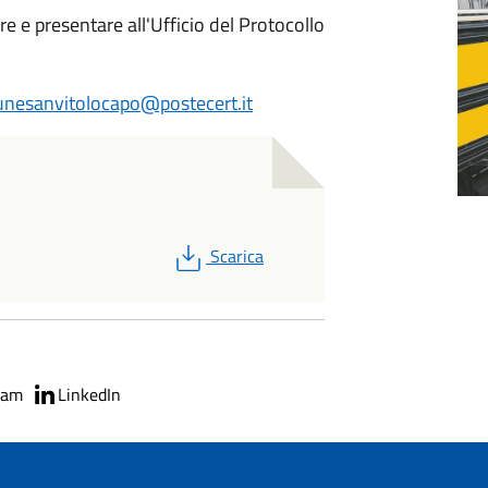
re e presentare all'Ufficio del Protocollo
nesanvitolocapo@postecert.it
PDF
Scarica
ram
LinkedIn