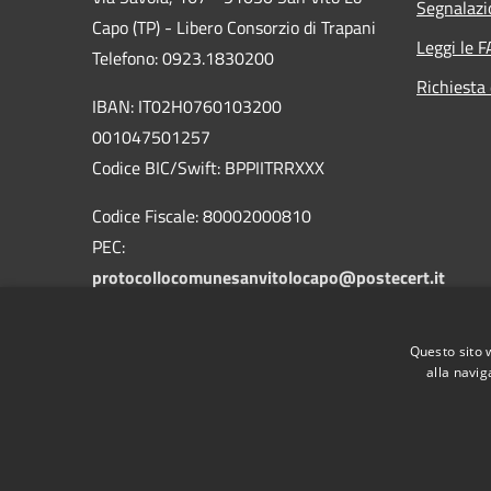
Segnalazi
Capo (TP) - Libero Consorzio di Trapani
Leggi le 
Telefono: 0923.1830200
Richiesta 
IBAN: IT02H0760103200
001047501257
Codice BIC/Swift: BPPIITRRXXX
Codice Fiscale: 80002000810
PEC:
protocollocomunesanvitolocapo@postecert.it
Questo sito 
alla navig
RSS
Accessibilità
Privacy
Cookie
Mappa de