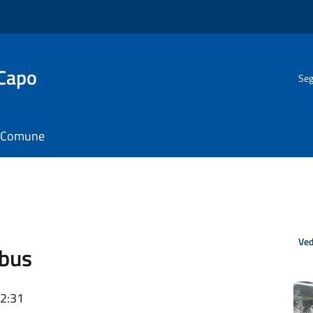
 Capo
Seg
il Comune
Ved
abus
12:31