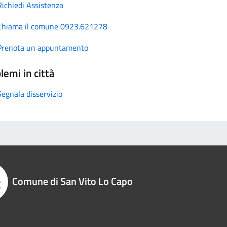
Richiedi Assistenza
Chiama il comune 0923.621278
Prenota un appuntamento
lemi in città
Segnala disservizio
Comune di San Vito Lo Capo