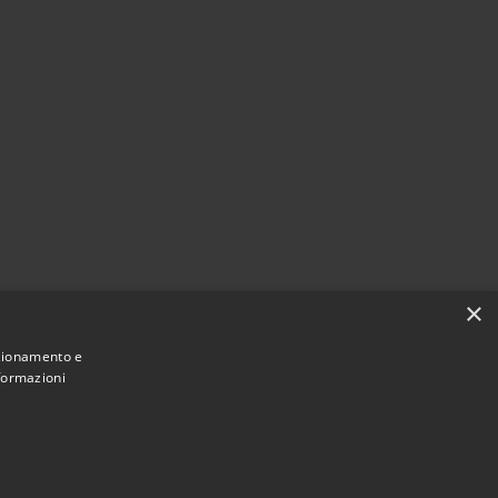
×
nzionamento e
nformazioni
Municipium
Accesso
 di San Vito Lo Capo • Powered by
•