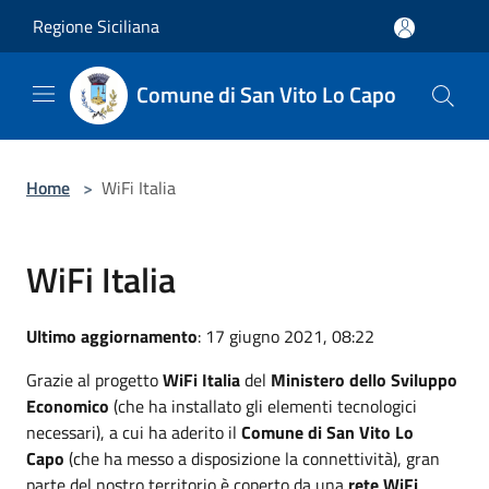
Salta al contenuto principale
Regione Siciliana
Comune di San Vito Lo Capo
Home
>
WiFi Italia
WiFi Italia
Ultimo aggiornamento
: 17 giugno 2021, 08:22
Grazie al progetto
WiFi Italia
del
Ministero dello Sviluppo
Economico
(che ha installato gli elementi tecnologici
necessari), a cui ha aderito il
Comune di San Vito Lo
Capo
(che ha messo a disposizione la connettività), gran
parte del nostro territorio è coperto da una
rete WiFi