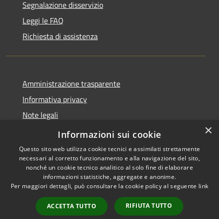
Segnalazione disservizio
Leggi le FAQ
Richiesta di assistenza
Amministrazione trasparente
Informativa privacy
Note legali
×
Dichiarazione di accessibilità
Informazioni sui cookie
Questo sito web utilizza cookie tecnici e assimilati strettamente
necessari al corretto funzionamento e alla navigazione del sito,
nonché un cookie tecnico analitico al solo fine di elaborare
informazioni statistiche, aggregate e anonime.
RSS
Copyright © 2026 • Comune di
Per maggiori dettagli, può consultare la cookie policy al seguente
link
Accessibilità
San Vito Lo Capo • Powered by
Privacy
Municipium
Accesso
•
RIFIUTA TUTTO
ACCETTA TUTTO
Cookie
redazione