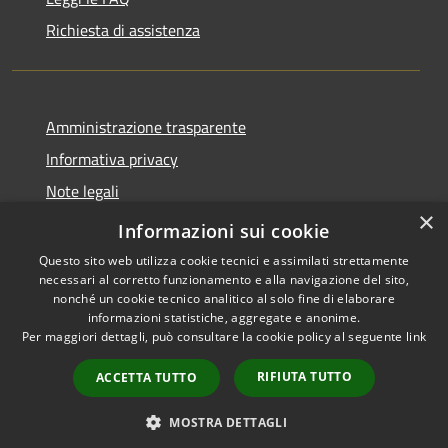
Richiesta di assistenza
Amministrazione trasparente
Informativa privacy
Note legali
×
Dichiarazione di accessibilità
Informazioni sui cookie
Questo sito web utilizza cookie tecnici e assimilati strettamente
necessari al corretto funzionamento e alla navigazione del sito,
nonché un cookie tecnico analitico al solo fine di elaborare
informazioni statistiche, aggregate e anonime.
RSS
Copyright © 2026 • Comune di
Per maggiori dettagli, può consultare la cookie policy al seguente
link
Accessibilità
San Vito Lo Capo • Powered by
Privacy
Municipium
Accesso
•
RIFIUTA TUTTO
ACCETTA TUTTO
Cookie
redazione
Mappa del sito
MOSTRA DETTAGLI