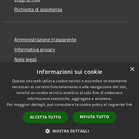
Richiesta di assistenza
Amministrazione trasparente
Informativa privacy
Note legali
×
Dichiarazione di accessibilità
Informazioni sui cookie
Questo sito web utilizza cookie tecnici e assimilati strettamente
necessari al corretto funzionamento e alla navigazione del sito,
nonché un cookie tecnico analitico al solo fine di elaborare
informazioni statistiche, aggregate e anonime.
RSS
Copyright © 2026 • Comune di
Per maggiori dettagli, può consultare la cookie policy al seguente
link
Accessibilità
San Vito Lo Capo • Powered by
Privacy
Municipium
Accesso
•
RIFIUTA TUTTO
ACCETTA TUTTO
Cookie
redazione
Mappa del sito
MOSTRA DETTAGLI