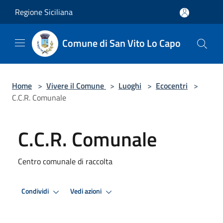
Salta al contenuto principale
Regione Siciliana
Comune di San Vito Lo Capo
Home
>
Vivere il Comune
>
Luoghi
>
Ecocentri
>
C.C.R. Comunale
C.C.R. Comunale
Centro comunale di raccolta
Condividi
Vedi azioni