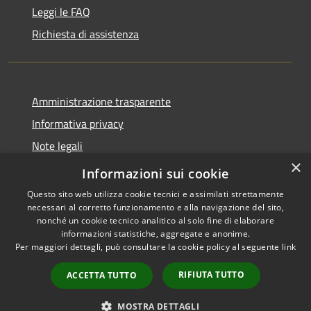
Leggi le FAQ
Richiesta di assistenza
Amministrazione trasparente
Informativa privacy
Note legali
×
Dichiarazione di accessibilità
Informazioni sui cookie
Questo sito web utilizza cookie tecnici e assimilati strettamente
necessari al corretto funzionamento e alla navigazione del sito,
nonché un cookie tecnico analitico al solo fine di elaborare
informazioni statistiche, aggregate e anonime.
RSS
Copyright © 2026 • Comune di
Per maggiori dettagli, può consultare la cookie policy al seguente
link
Accessibilità
San Vito Lo Capo • Powered by
Privacy
Municipium
Accesso
•
RIFIUTA TUTTO
ACCETTA TUTTO
Cookie
redazione
Mappa del sito
MOSTRA DETTAGLI