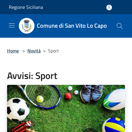
Salta al contenuto principale
Regione Siciliana
Comune di San Vito Lo Capo
Home
>
Novità
>
Sport
Avvisi: Sport