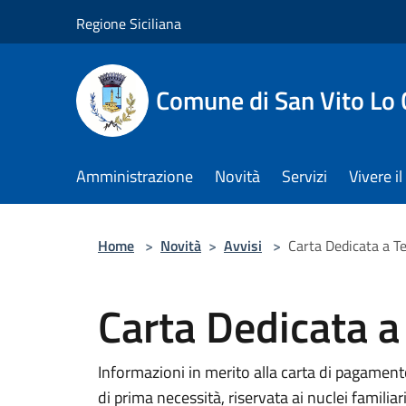
Salta al contenuto principale
Regione Siciliana
Comune di San Vito Lo
Amministrazione
Novità
Servizi
Vivere 
Home
>
Novità
>
Avvisi
>
Carta Dedicata a T
Carta Dedicata a
Informazioni in merito alla carta di pagament
di prima necessità, riservata ai nuclei familiari