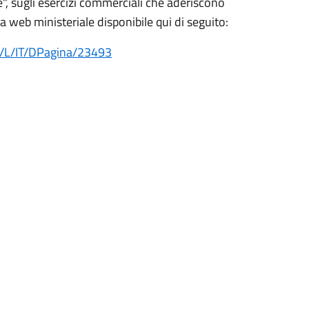
 te", sugli esercizi commerciali che aderiscono
na web ministeriale disponibile qui di seguito:
p/L/IT/DPagina/23493