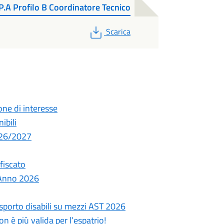
P.A Profilo B Coordinatore Tecnico
PDF
Scarica
one di interesse
ibili
026/2027
fiscato
 Anno 2026
trasporto disabili su mezzi AST 2026
 è più valida per l’espatrio!