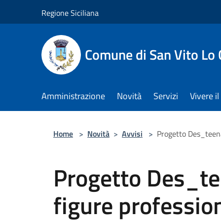
Salta al contenuto principale
Regione Siciliana
Comune di San Vito Lo
Amministrazione
Novità
Servizi
Vivere 
Home
>
Novità
>
Avvisi
>
Progetto Des_teena
Progetto Des_te
figure profession