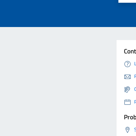
Cont
Prob