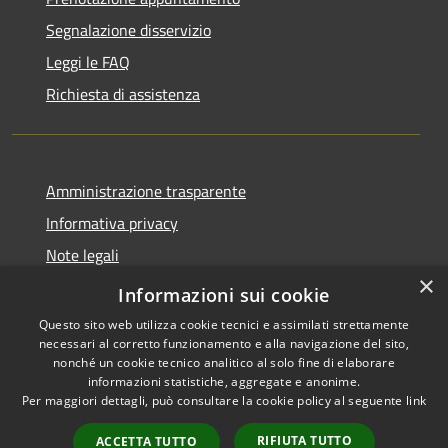
Segnalazione disservizio
Leggi le FAQ
Richiesta di assistenza
Amministrazione trasparente
Informativa privacy
Note legali
×
Dichiarazione di accessibilità
Informazioni sui cookie
Questo sito web utilizza cookie tecnici e assimilati strettamente
necessari al corretto funzionamento e alla navigazione del sito,
nonché un cookie tecnico analitico al solo fine di elaborare
informazioni statistiche, aggregate e anonime.
RSS
Copyright © 2026 • Comune di
Per maggiori dettagli, può consultare la cookie policy al seguente
link
Accessibilità
San Vito Lo Capo • Powered by
Privacy
Municipium
Accesso
•
RIFIUTA TUTTO
ACCETTA TUTTO