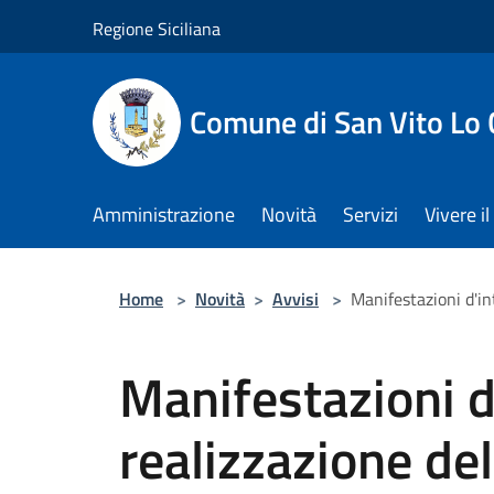
Salta al contenuto principale
Regione Siciliana
Comune di San Vito Lo
Amministrazione
Novità
Servizi
Vivere 
Home
>
Novità
>
Avvisi
>
Manifestazioni d'in
Manifestazioni d
realizzazione de