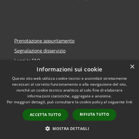
Prenotazione appuntamento
Segnalazione disservizio
Leggi le FAQ
×
Informazioni sui cookie
Richiesta di assistenza
Questo sito web utilizza cookie tecnici e assimilati strettamente
necessari al corretto funzionamento e alla navigazione del sito,
nonché un cookie tecnico analitico al solo fine di elaborare
informazioni statistiche, aggregate e anonime.
Amministrazione trasparente
Per maggiori dettagli, può consultare la cookie policy al seguente
link
Informativa privacy
RIFIUTA TUTTO
ACCETTA TUTTO
Note legali
MOSTRA DETTAGLI
Dichiarazione di accessibilità