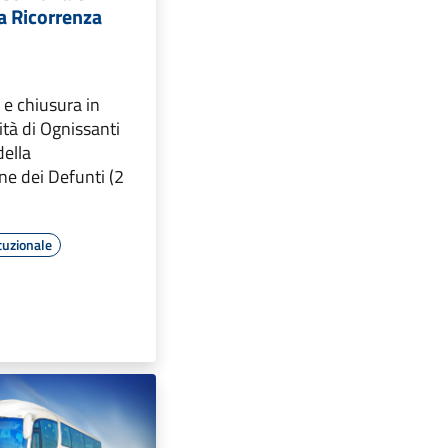
a Ricorrenza
 e chiusura in
vità di Ognissanti
della
 dei Defunti (2
tuzionale