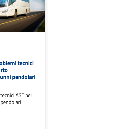
oblemi tecnici
orto
lunni pendolari
i tecnici AST per
 pendolari