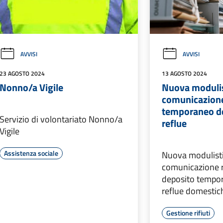
AVVISI
AVVISI
23 AGOSTO 2024
13 AGOSTO 2024
Nonno/a Vigile
Nuova modulis
comunicazione
temporaneo de
Servizio di volontariato Nonno/a
reflue
Vigile
Assistenza sociale
Nuova modulisti
comunicazione r
deposito tempor
reflue domestic
Gestione rifiuti