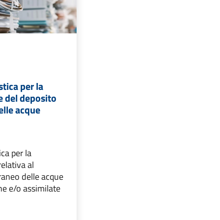
tica per la
 del deposito
lle acque
ca per la
elativa al
aneo delle acque
he e/o assimilate